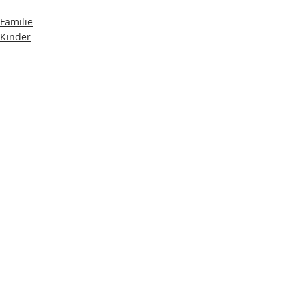
Familie
Kinder
outdoor
Recent Posts
See All